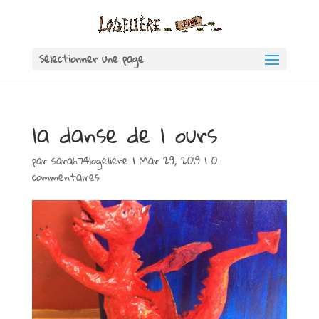
Sélectionner une page
la danse de l ours
par
sarah74logeliere
|
Mar 29, 2019
|
0
commentaires